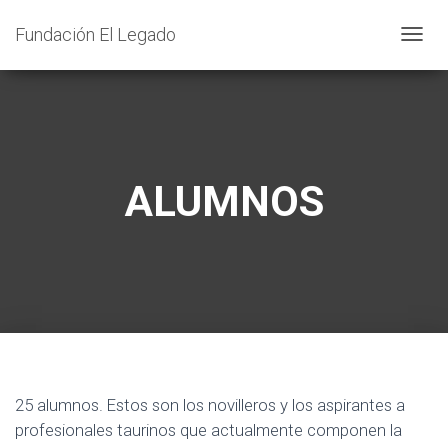
Fundación El Legado
C
A
M
B
I
A
ALUMNOS
R
M
O
D
O
D
E
N
25 alumnos. Estos son los novilleros y los aspirantes a
A
profesionales taurinos que actualmente componen la
V