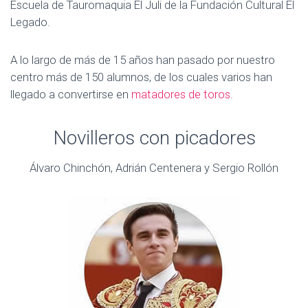
Escuela de Tauromaquia El Juli de la Fundación Cultural El
E
Legado.
G
A
C
A lo largo de más de 15 años han pasado por nuestro
I
centro más de 150 alumnos, de los cuales varios han
Ó
llegado a convertirse en
matadores de toros
.
N
Novilleros con picadores
Álvaro Chinchón, Adrián Centenera y Sergio Rollón