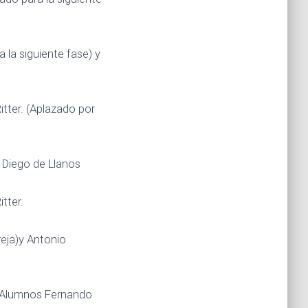
 la siguiente fase) y
tter. (Aplazado por
 Diego de Llanos
tter.
reja)y Antonio
a. Alumnos Fernando