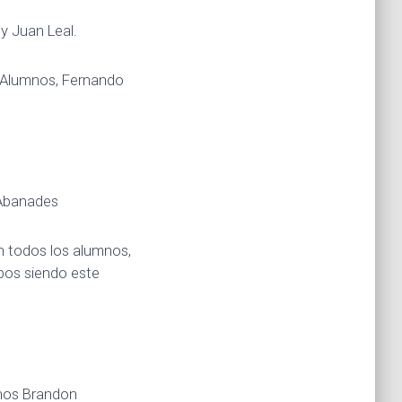
y Juan Leal.
. Alumnos, Fernando
 Abanades
an todos los alumnos,
pos siendo este
mnos Brandon