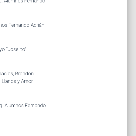
sta. Alumnos Fernando
mnos Fernando Adrián
o “Joselito”.
lacios, Brandon
e Llanos y Amor
cq. Alumnos Fernando