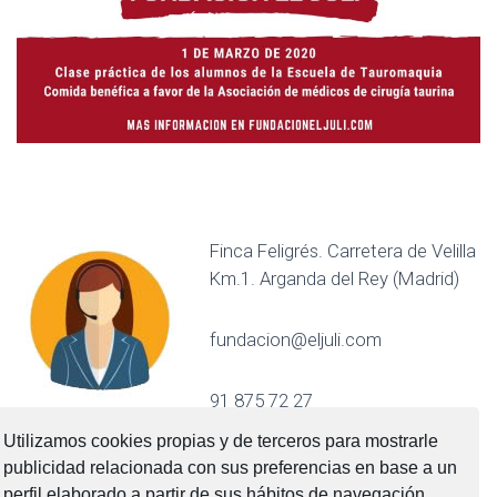
Finca Feligrés. Carretera de Velilla
Km.1. Arganda del Rey (Madrid)
fundacion@eljuli.com
91 875 72 27
Utilizamos cookies propias y de terceros para mostrarle
publicidad relacionada con sus preferencias en base a un
perfil elaborado a partir de sus hábitos de navegación