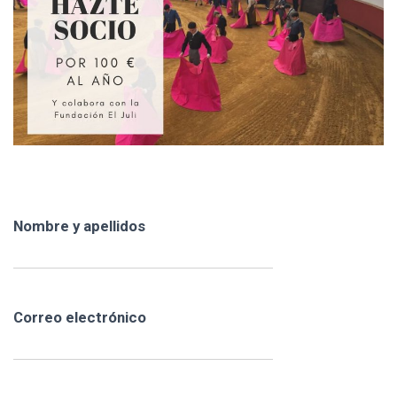
E
G
A
C
I
Ó
N
Nombre y apellidos
Correo electrónico