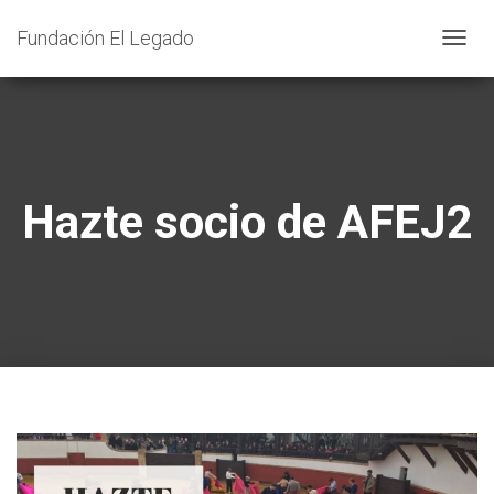
Fundación El Legado
C
A
M
B
I
A
Hazte socio de AFEJ2
R
M
O
D
O
D
E
N
A
V