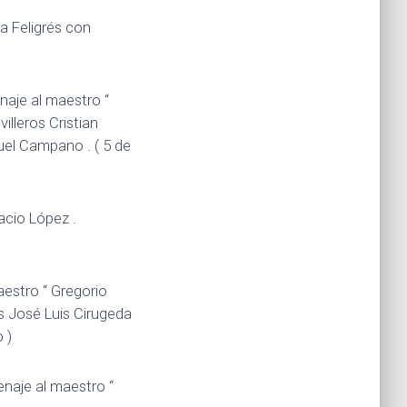
ca Feligrés con
naje al maestro “
illeros Cristian
uel Campano . ( 5 de
acio López .
estro “ Gregorio
s José Luis Cirugeda
 )
naje al maestro “