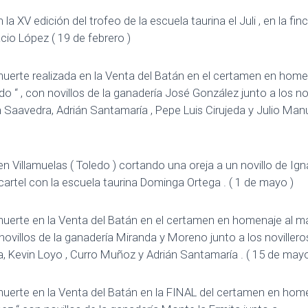
 la XV edición del trofeo de la escuela taurina el Juli , en la fin
acio López ( 19 de febrero )
uerte realizada en la Venta del Batán en el certamen en home
o “ , con novillos de la ganadería José González junto a los nov
 Saavedra, Adrián Santamaría , Pepe Luis Cirujeda y Julio Man
en Villamuelas ( Toledo ) cortando una oreja a un novillo de Ign
rtel con la escuela taurina Dominga Ortega . ( 1 de mayo )
muerte en la Venta del Batán en el certamen en homenaje al ma
ovillos de la ganadería Miranda y Moreno junto a los novillero
, Kevin Loyo , Curro Muñoz y Adrián Santamaría . ( 15 de mayo
muerte en la Venta del Batán en la FINAL del certamen en home