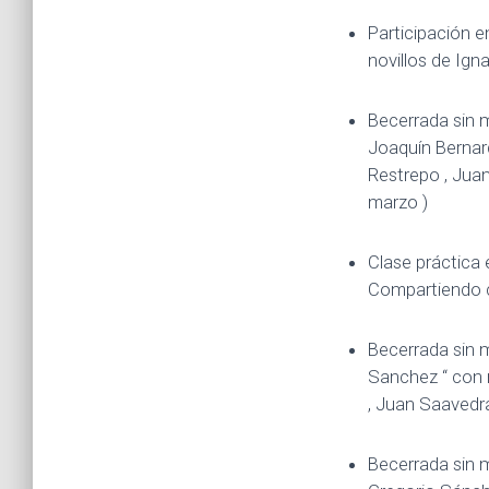
Participación en
novillos de Ign
Becerrada sin m
Joaquín Bernard
Restrepo , Juan
marzo )
Clase práctica 
Compartiendo ca
Becerrada sin 
Sanchez “ con n
, Juan Saavedra
Becerrada sin 