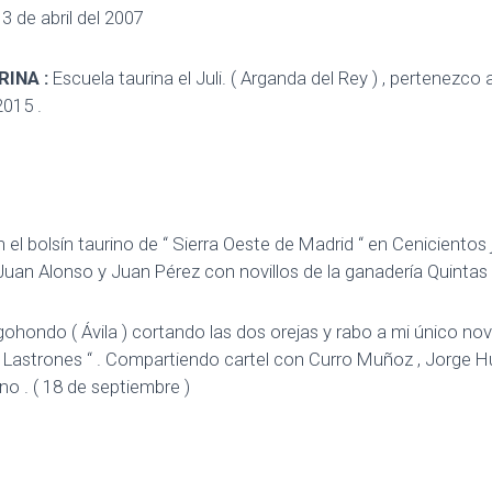
:
3 de abril del 2007
RINA :
Escuela taurina el Juli. ( Arganda del Rey ) , pertenezco
2015 .
 el bolsín taurino de “ Sierra Oeste de Madrid “ en Cenicientos 
Juan Alonso y Juan Pérez con novillos de la ganadería Quintas .
ohondo ( Ávila ) cortando las dos orejas y rabo a mi único novi
 Lastrones “ . Compartiendo cartel con Curro Muñoz , Jorge Hu
 . ( 18 de septiembre )