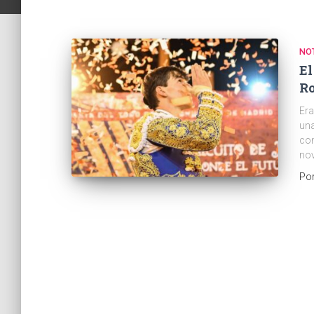
NOT
El
Ro
Era
una
com
nov
Po