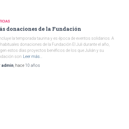
ICIAS
s donaciones de la Fundación
cluye la temporada taurina y es época de eventos solidarios. A
 habituales donaciones de la Fundación El Juli durante el año,
gen estos días proyectos benéficos de los que Julián y su
ndación son
Leer más…
r
admin
, hace
10 años