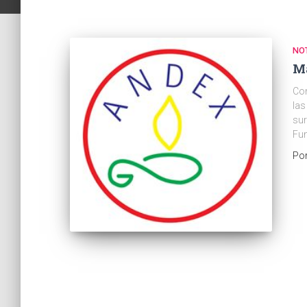
NOT
Má
Con
las
sur
Fu
Po