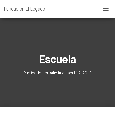
Fundación El Legado
C
A
M
B
I
A
R
Escuela
M
O
D
Publicado por
admin
en
abril 12, 2019
O
D
E
N
A
V