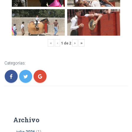
«
‹
›
»
1
de
2
Categorías:
Archivo