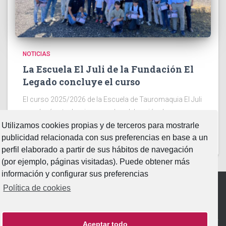
NOTICIAS
La Escuela El Juli de la Fundación El
Legado concluye el curso
El curso 2025/2026 de la Escuela de Tauromaquia El Juli
concluyó este domingo con la celebración de un
tentadero y la entrega de diplomas. A punto de cumplir
Utilizamos cookies propias y de terceros para mostrarle
dos décadas de existencia, la escuela de
Leer más…
publicidad relacionada con sus preferencias en base a un
perfil elaborado a partir de sus hábitos de navegación
(por ejemplo, páginas visitadas). Puede obtener más
información y configurar sus preferencias
Política de cookies
Aviso Legal
|
Política de Privacidad
|
Política de Cookies
Aceptar todo