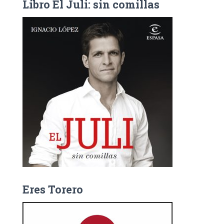
c
Libro El Juli: sin comillas
a
r
:
Eres Torero