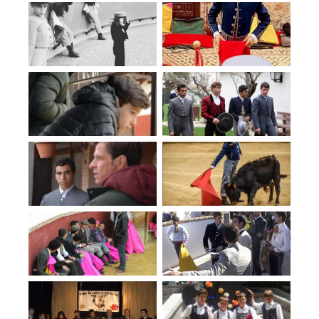
E
G
A
C
I
Ó
N