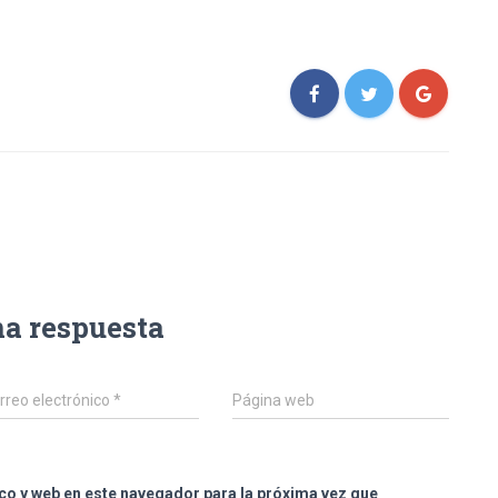
na respuesta
rreo electrónico
*
Página web
co y web en este navegador para la próxima vez que