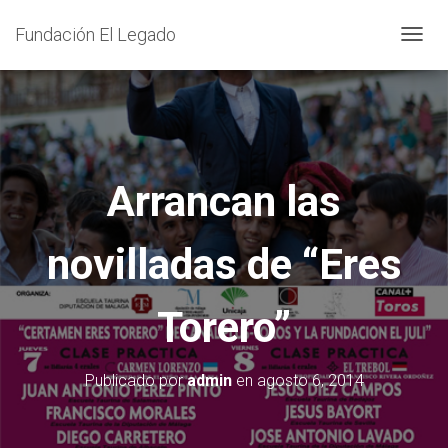
Fundación El Legado
C
A
M
B
I
A
Arrancan las
R
M
novilladas de “Eres
O
D
O
Torero”
D
E
N
Publicado por
admin
en
agosto 6, 2014
A
V