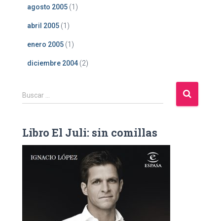
agosto 2005
(1)
abril 2005
(1)
enero 2005
(1)
diciembre 2004
(2)
B
Buscar …
u
s
c
Libro El Juli: sin comillas
a
r
: