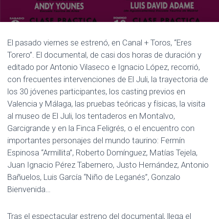
E
G
A
C
El pasado viernes se estrenó, en Canal + Toros, “Eres
I
Torero”. El documental, de casi dos horas de duración y
Ó
editado por Antonio Vilaseco e Ignacio López, recorrió,
N
con frecuentes intervenciones de El Juli, la trayectoria de
los 30 jóvenes participantes, los casting previos en
Valencia y Málaga, las pruebas teóricas y físicas, la visita
al museo de El Juli, los tentaderos en Montalvo,
Garcigrande y en la Finca Feligrés, o el encuentro con
importantes personajes del mundo taurino: Fermín
Espinosa “Armillita”, Roberto Domínguez, Matías Tejela,
Juan Ignacio Pérez Tabernero, Justo Hernández, Antonio
Bañuelos, Luis García “Niño de Leganés”, Gonzalo
Bienvenida…
Tras el espectacular estreno del documental, llega el