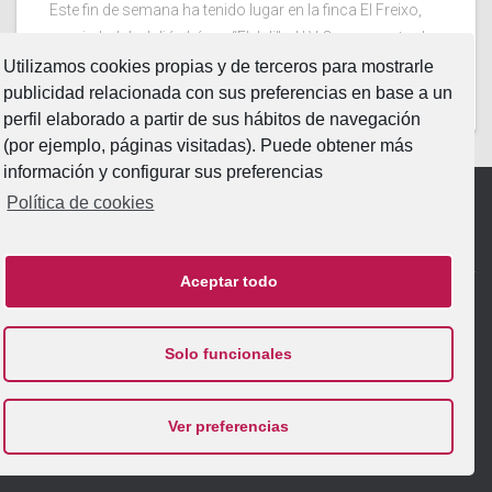
Este fin de semana ha tenido lugar en la finca El Freixo,
propiedad de Julián López “El Juli”. el LV Campeonato de
España Intercomunitario de Faenas y Doma de Campo
Utilizamos cookies propias y de terceros para mostrarle
2026. Dos jornadas en la
Leer más…
publicidad relacionada con sus preferencias en base a un
perfil elaborado a partir de sus hábitos de navegación
(por ejemplo, páginas visitadas). Puede obtener más
información y configurar sus preferencias
Política de cookies
Aviso Legal
|
Política de Privacidad
|
Política de Cookies
Aceptar todo
INICIO
FUNDACIÓN
PATRIMONIO
ACTIVIDADES
Solo funcionales
NOTICIAS
ESCUELA
EXPERIENCIAS
HAZTE AMIGO
Ver preferencias
Hestia
| Funciona gracias a
WordPress