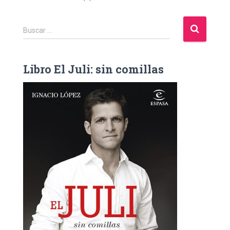
B
Buscar …
u
s
c
Libro El Juli: sin comillas
a
r
: