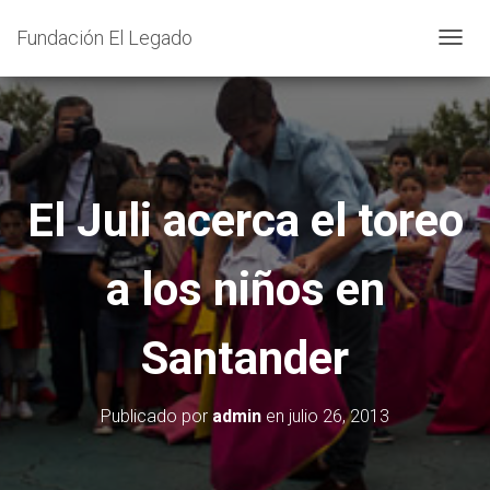
Fundación El Legado
C
A
M
B
I
A
El Juli acerca el toreo
R
M
a los niños en
O
D
O
Santander
D
E
N
Publicado por
admin
en
julio 26, 2013
A
V