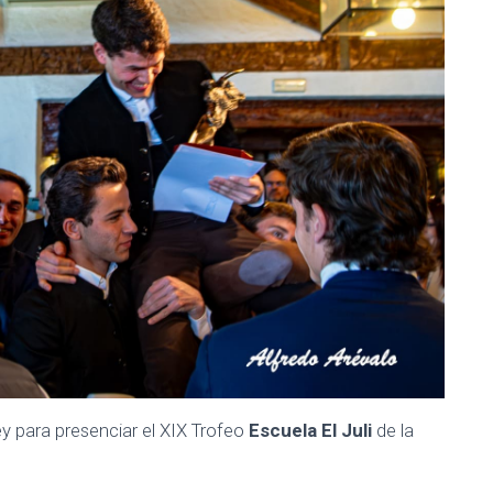
Rey para presenciar el XIX Trofeo
Escuela El Juli
de la