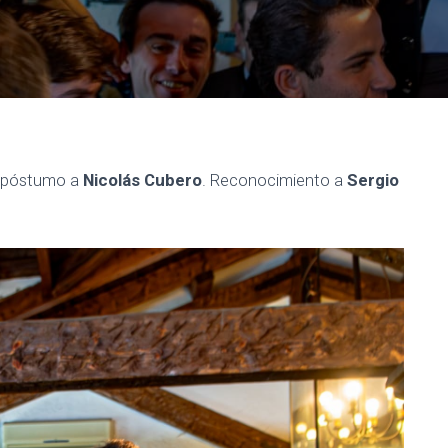
e póstumo a
Nicolás Cubero
. Reconocimiento a
Sergio