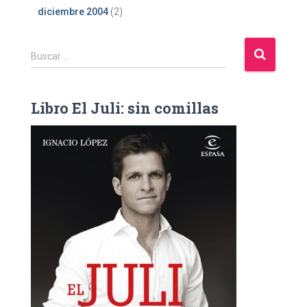
diciembre 2004
(2)
B
Buscar …
u
s
c
Libro El Juli: sin comillas
a
r
: