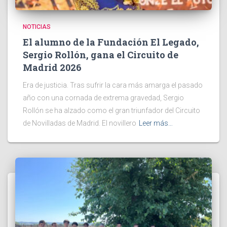
NOTICIAS
El alumno de la Fundación El Legado,
Sergio Rollón, gana el Circuito de
Madrid 2026
Era de justicia. Tras sufrir la cara más amarga el pasado
año con una cornada de extrema gravedad, Sergio
Rollón se ha alzado como el gran triunfador del Circuito
de Novilladas de Madrid. El novillero
Leer más…