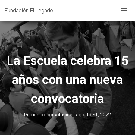
Fundación El Legado
C
A
M
B
I
A
La Escuela celebra 15
R
M
años con una nueva
O
D
O
convocatoria
D
E
N
Publicado por
admin
en
agosto 31, 2022
A
V