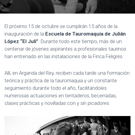
E
G
A
C
El próximo 15 de octubre se cumplirán 15 años de la
I
inauguración de la
Escuela de Tauromaquia de Julián
Ó
López “El Juli”
. Durante todo este tiempo, más de un
N
centenar de jóvenes aspirantes a profesionales taurinos
han entrenado en las instalaciones de la Finca Feligrés.
Allí, en Arganda del Rey, reciben cada tarde una formación
teórica y práctica de la tauromaquia y un constante
seguimiento durante todo el año, facilitándoles
numerosas actuaciones en tentaderos, becerradas,
clases prácticas y novilladas con y sin picadores.