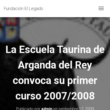
Fundación El Legado
C
A
M
B
I
A
La Escuela Taurina de
R
M
Arganda del Rey
O
D
O
convoca su primer
D
E
curso 2007/2008
N
A
V
Publicado por
admin
en
septiembre 17, 2009