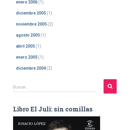
enero 2006
(1)
diciembre 2005
(1)
noviembre 2005
(2)
agosto 2005
(1)
abril 2005
(1)
enero 2005
(1)
diciembre 2004
(2)
B
Buscar …
u
s
c
Libro El Juli: sin comillas
a
r
: