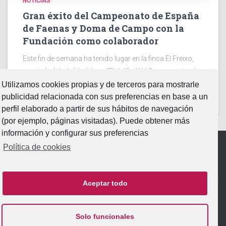
NOTICIAS
Gran éxito del Campeonato de España
de Faenas y Doma de Campo con la
Fundación como colaborador
Este fin de semana ha tenido lugar en la finca El Freixo,
propiedad de Julián López “El Juli”. el LV Campeonato de
España Intercomunitario de Faenas y Doma de Campo
Utilizamos cookies propias y de terceros para mostrarle
2026. Dos jornadas en la
Leer más…
publicidad relacionada con sus preferencias en base a un
perfil elaborado a partir de sus hábitos de navegación
(por ejemplo, páginas visitadas). Puede obtener más
información y configurar sus preferencias
Política de cookies
Aviso Legal
|
Política de Privacidad
|
Política de Cookies
Aceptar todo
INICIO
FUNDACIÓN
PATRIMONIO
ACTIVIDADES
Solo funcionales