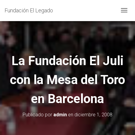
Fundación El Legado
C
A
M
B
I
A
La Fundación El Juli
R
M
con la Mesa del Toro
O
D
O
en Barcelona
D
E
N
Publicado por
admin
en
diciembre 1, 2008
A
V