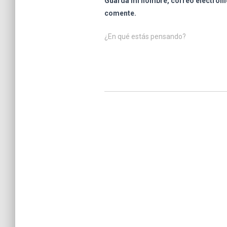
Guarda mi nombre, correo electróni
comente.
¿En qué estás pensando?