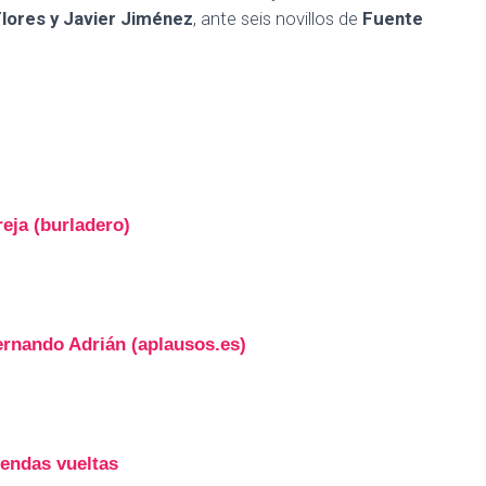
Flores y Javier Jiménez
, ante seis novillos de
Fuente
reja (burladero)
Fernando Adrián (aplausos.es)
sendas vueltas