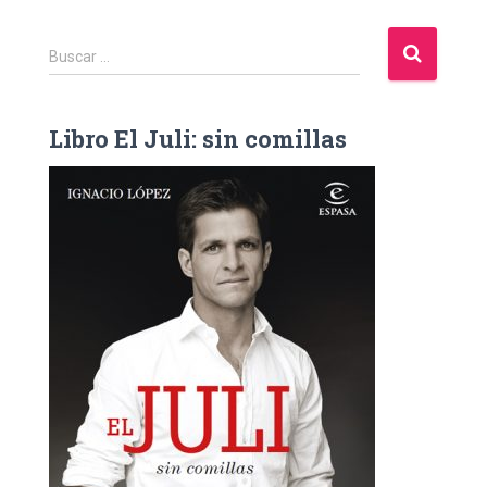
B
Buscar …
u
s
c
Libro El Juli: sin comillas
a
r
: