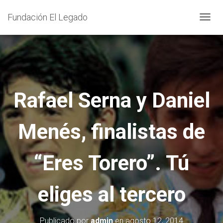
Fundación El Legado
C
A
M
B
I
A
Rafael Serna y Daniel
R
M
Menés, finalistas de
O
D
O
“Eres Torero”. Tú
D
E
eliges al tercero
N
A
V
Publicado por
admin
en
agosto 12, 2014