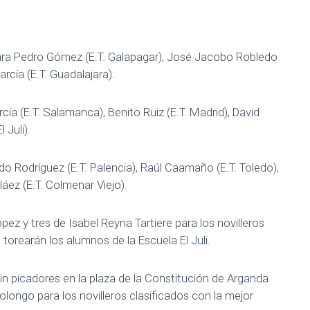
ara Pedro Gómez (E.T. Galapagar), José Jacobo Robledo
 García (E.T. Guadalajara).
a (E.T. Salamanca), Benito Ruiz (E.T. Madrid), David
 Juli).
 Rodríguez (E.T. Palencia), Raúl Caamaño (E.T. Toledo),
láez (E.T. Colmenar Viejo).
pez y tres de Isabel Reyna Tartiere para los novilleros
, torearán los alumnos de la Escuela El Juli.
sin picadores en la plaza de la Constitución de Arganda
olongo para los novilleros clasificados con la mejor