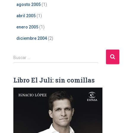
agosto 2005
(1)
abril 2005
(1)
enero 2005
(1)
diciembre 2004
(2)
B
Buscar …
u
s
c
Libro El Juli: sin comillas
a
r
: