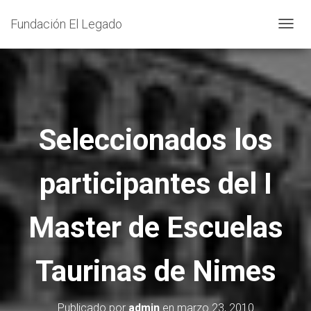
Fundación El Legado
C
A
M
B
I
A
Seleccionados los
R
M
participantes del I
O
D
O
Master de Escuelas
D
E
Taurinas de Nimes
N
A
V
Publicado por
admin
en
marzo 23, 2010