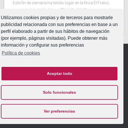
Este fin de semana ha tenido lugar en la finca El Freixo,
propiedad de Julián López “El Juli”. el LV Campeonato de
España Intercomunitario de Faenas y Doma de Campo
Utilizamos cookies propias y de terceros para mostrarle
2026. Dos jornadas en la
Leer más…
publicidad relacionada con sus preferencias en base a un
perfil elaborado a partir de sus hábitos de navegación
(por ejemplo, páginas visitadas). Puede obtener más
información y configurar sus preferencias
Política de cookies
Aviso Legal
|
Política de Privacidad
|
Política de Cookies
Aceptar todo
INICIO
FUNDACIÓN
PATRIMONIO
ACTIVIDADES
Solo funcionales
NOTICIAS
ESCUELA
EXPERIENCIAS
HAZTE AMIGO
Ver preferencias
Hestia
| Funciona gracias a
WordPress