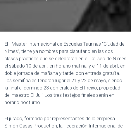
E
G
A
C
I
Ó
El I Master Internacional de Escuelas Taurinas “Ciudad de
N
Nimes”, tiene ya nombres para disputarlo en las dos
clases prácticas que se celebrarán en el Coliseo de Nîmes
el sábado 10 de abril, en horario matinal y el 11 de abril, en
doble jornada de mañana y tarde, con entrada gratuita.
Las semifinales tendrán lugar el 21 y 22 de mayo, siendo
la final el domingo 23 con erales de El Freixo, propiedad
del maestro El Juli. Los tres festejos finales serán en
horario nocturno.
El jurado, formado por representantes de la empresa
Simón Casas Production, la Federación Internacional de